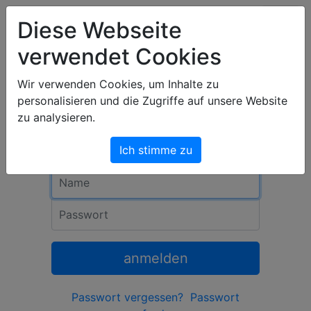
Art & Light Bildershop
Diese Webseite
verwendet Cookies
Anmeldung
Wir verwenden Cookies, um Inhalte zu
personalisieren und die Zugriffe auf unsere Website
Um dich anzumelden, gib Namen und
zu analysieren.
Passwort ein, und klicke auf
»anmelden«.
Ich stimme zu
Name
Passwort
anmelden
Passwort vergessen?
Passwort