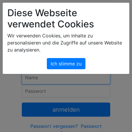
Art & Light Bildershop
Diese Webseite
verwendet Cookies
Anmeldung
Wir verwenden Cookies, um Inhalte zu
personalisieren und die Zugriffe auf unsere Website
Um dich anzumelden, gib Namen und
zu analysieren.
Passwort ein, und klicke auf
»anmelden«.
Ich stimme zu
Name
Passwort
anmelden
Passwort vergessen?
Passwort