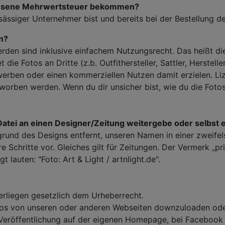
iesene Mehrwertsteuer bekommen?
sässiger Unternehmer bist und bereits bei der Bestellung d
en?
werden sind inklusive einfachem Nutzungsrecht. Das heißt 
 die Fotos an Dritte (z.b. Outfithersteller, Sattler, Herstelle
erben oder einen kommerziellen Nutzen damit erzielen. Liz
worben werden. Wenn du dir unsicher bist, wie du die Foto
Datei an einen Designer/Zeitung weitergebe oder selbst 
rund des Designs entfernt, unseren Namen in einer zweife
e Schritte vor. Gleiches gilt für Zeitungen. Der Vermerk „pri
 lauten: "Foto: Art & Light / artnlight.de".
terliegen gesetzlich dem Urheberrecht.
otos von unseren oder anderen Webseiten downzuloaden ode
 Veröffentlichung auf der eigenen Homepage, bei Facebook o