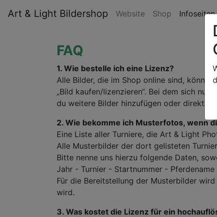
Art & Light Bildershop
Website
Shop
Infoseite
FAQ
1. Wie bestelle ich eine Lizenz?
W
Alle Bilder, die im Shop online sind, könn
d
„Bild kaufen/lizenzieren“. Bei dem sich n
du weitere Bilder hinzufügen oder direkt z
2. Wie bekomme ich Musterfotos, wenn die
Eine Liste aller Turniere, die Art & Light P
Alle Musterbilder der dort gelisteten Turni
Bitte nenne uns hierzu folgende Daten, sow
Jahr - Turnier - Startnummer - Pferdename 
Für die Bereitstellung der Musterbilder wir
wird.
3. Was kostet die Lizenz für ein hochaufl