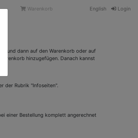
Warenkorb
English
Login
icken und dann auf den Warenkorb oder auf
m Warenkorb hinzugefügen. Danach kannst
r der Rubrik "Infoseiten".
bei einer Bestellung komplett angerechnet