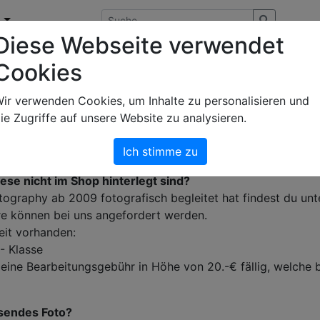
n
Diese Webseite verwendet
Cookies
ir verwenden Cookies, um Inhalte zu personalisieren und
en direkt bestellt werden. Dazu auf das gewünschte Foto kl
ie Zugriffe auf unsere Website zu analysieren.
un öffnenden Fenster kannst du deine gewünschte Lizenz zu
Ich stimme zu
um Warenkorb gehen und deine Lizenz bestellen.
se nicht im Shop hinterlegt sind?
hotography ab 2009 fotografisch begleitet hat findest du unte
ere können bei uns angefordert werden.
eit vorhanden:
- Klasse
d eine Bearbeitungsgebühr in Höhe von 20.-€ fällig, welche 
ösendes Foto?