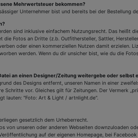
iesene Mehrwertsteuer bekommen?
sässiger Unternehmer bist und bereits bei der Bestellung d
en?
werden sind inklusive einfachem Nutzungsrecht. Das heißt 
 die Fotos an Dritte (z.b. Outfithersteller, Sattler, Herstelle
erben oder einen kommerziellen Nutzen damit erzielen. Liz
worben werden. Wenn du dir unsicher bist, wie du die Foto
Datei an einen Designer/Zeitung weitergebe oder selbst 
rund des Designs entfernt, unseren Namen in einer zweife
e Schritte vor. Gleiches gilt für Zeitungen. Der Vermerk „pri
 lauten: "Foto: Art & Light / artnlight.de".
terliegen gesetzlich dem Urheberrecht.
otos von unseren oder anderen Webseiten downzuloaden ode
 Veröffentlichung auf der eigenen Homepage, bei Facebook o