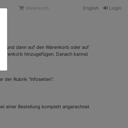
Warenkorb
English
Login
icken und dann auf den Warenkorb oder auf
m Warenkorb hinzugefügen. Danach kannst
r der Rubrik "Infoseiten".
bei einer Bestellung komplett angerechnet