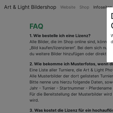
Art & Light Bildershop
Website
Shop
Infoseite
FAQ
1. Wie bestelle ich eine Lizenz?
W
Alle Bilder, die im Shop online sind, könn
d
„Bild kaufen/lizenzieren“. Bei dem sich n
du weitere Bilder hinzufügen oder direkt z
2. Wie bekomme ich Musterfotos, wenn die
Eine Liste aller Turniere, die Art & Light P
Alle Musterbilder der dort gelisteten Turni
Bitte nenne uns hierzu folgende Daten, sow
Jahr - Turnier - Startnummer - Pferdename 
Für die Bereitstellung der Musterbilder wir
wird.
3. Was kostet die Lizenz für ein hochaufl