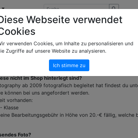
n
Diese Webseite verwendet
Cookies
ir verwenden Cookies, um Inhalte zu personalisieren und
en direkt bestellt werden. Dazu auf das gewünschte Foto kl
ie Zugriffe auf unsere Website zu analysieren.
un öffnenden Fenster kannst du deine gewünschte Lizenz zu
Ich stimme zu
um Warenkorb gehen und deine Lizenz bestellen.
se nicht im Shop hinterlegt sind?
hotography ab 2009 fotografisch begleitet hat findest du unte
ere können bei uns angefordert werden.
eit vorhanden:
- Klasse
d eine Bearbeitungsgebühr in Höhe von 20.-€ fällig, welche 
ösendes Foto?