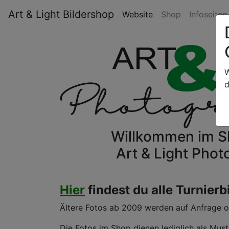
Art & Light Bildershop
Website
Shop
Infoseite
W
d
Willkommen im 
Art & Light Pho
Hier
findest du alle Turnierb
Ältere Fotos ab 2009 werden auf Anfrage onl
Die Fotos im Shop dienen lediglich als Must