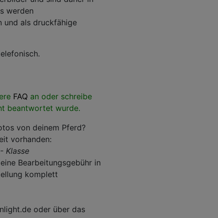
os werden
n und als druckfähige
elefonisch.
sere
FAQ
an oder schreibe
ht beantwortet wurde.
fotos von deinem Pferd?
eit vorhanden:
- Klasse
d eine Bearbeitungsgebühr in
tellung komplett
nlight.de oder über das