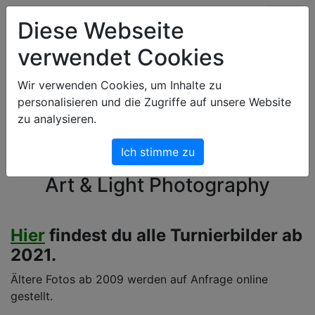
Art & Light Bildershop
Diese Webseite
verwendet Cookies
Wir verwenden Cookies, um Inhalte zu
personalisieren und die Zugriffe auf unsere Website
zu analysieren.
Ich stimme zu
Willkommen im Shop von
Art & Light Photography
Hier
findest du alle Turnierbilder ab
2021.
Ältere Fotos ab 2009 werden auf Anfrage online
gestellt.