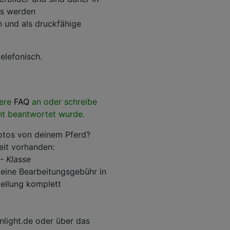
os werden
n und als druckfähige
elefonisch.
sere
FAQ
an oder schreibe
ht beantwortet wurde.
fotos von deinem Pferd?
eit vorhanden:
- Klasse
d eine Bearbeitungsgebühr in
tellung komplett
nlight.de oder über das