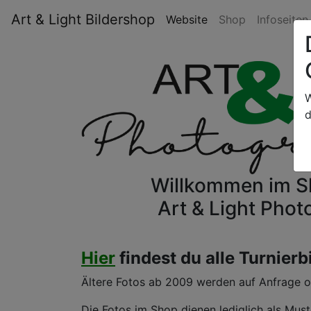
Art & Light Bildershop
Website
Shop
Infoseite
W
d
Willkommen im 
Art & Light Pho
Hier
findest du alle Turnierb
Ältere Fotos ab 2009 werden auf Anfrage onl
Die Fotos im Shop dienen lediglich als Must