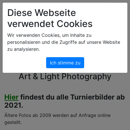
Art & Light Bildershop
Diese Webseite
verwendet Cookies
Wir verwenden Cookies, um Inhalte zu
personalisieren und die Zugriffe auf unsere Website
zu analysieren.
Ich stimme zu
Willkommen im Shop von
Art & Light Photography
Hier
findest du alle Turnierbilder ab
2021.
Ältere Fotos ab 2009 werden auf Anfrage online
gestellt.