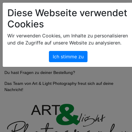
Art & Light Bildershop
Diese Webseite verwendet
Cookies
Wir verwenden Cookies, um Inhalte zu personalisieren
und die Zugriffe auf unsere Website zu analysieren.
Ich stimme zu
Du hast Fragen zu deiner Bestellung?
Das Team von Art & Light Photography freut sich auf deine
Nachricht!