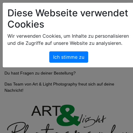
Art & Light Bildershop
Diese Webseite verwendet
Cookies
Wir verwenden Cookies, um Inhalte zu personalisieren
und die Zugriffe auf unsere Website zu analysieren.
Ich stimme zu
Du hast Fragen zu deiner Bestellung?
Das Team von Art & Light Photography freut sich auf deine
Nachricht!