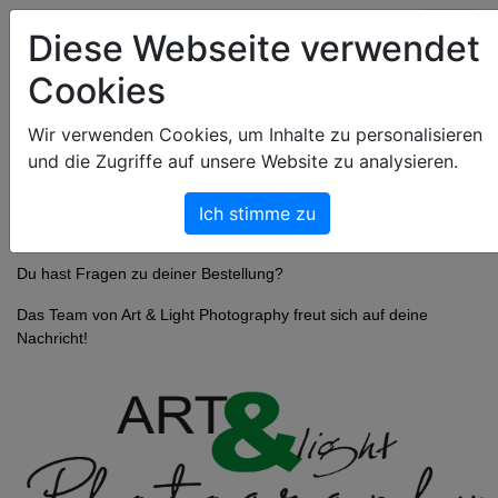
Art & Light Bildershop
Diese Webseite verwendet
Cookies
Wir verwenden Cookies, um Inhalte zu personalisieren
und die Zugriffe auf unsere Website zu analysieren.
Ich stimme zu
Du hast Fragen zu deiner Bestellung?
Das Team von Art & Light Photography freut sich auf deine
Nachricht!