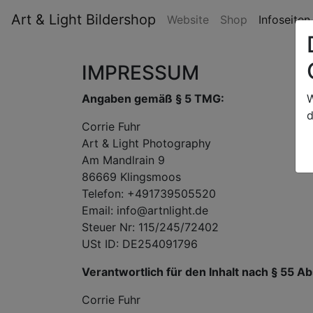
Art & Light Bildershop
Website
Shop
Infoseite
IMPRESSUM
Angaben gemäß § 5 TMG:
W
d
Corrie Fuhr
Art & Light Photography
Am Mandlrain 9
86669 Klingsmoos
Telefon: +491739505520
Email: info@artnlight.de
Steuer Nr: 115/245/72402
USt ID: DE254091796
Verantwortlich für den Inhalt nach § 55 Ab
Corrie Fuhr