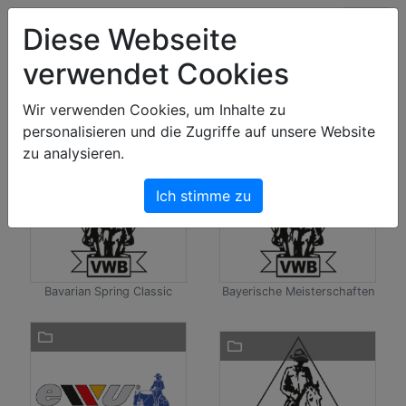
Art & Light Bildershop
Diese Webseite
verwendet Cookies
2026
Shop
Wir verwenden Cookies, um Inhalte zu
personalisieren und die Zugriffe auf unsere Website
zu analysieren.
Ich stimme zu
Bavarian Spring Classic
Bayerische Meisterschaften